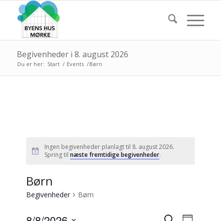
Begivenheder i 8. august 2026
Du er her:
Start
/
Events
/
Børn
Ingen begivenheder planlagt til 8. august 2026.
Notice
Spring til
næste fremtidige begivenheder
.
Børn
Begivenheder
Børn
Begiven
Begive
8/8/2026
Søg