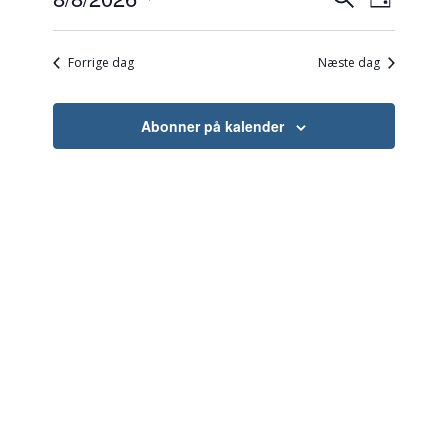
Dag
Visnin
Søgning
efter
Vælg
Naviga
begivenheder
dato.
og
Forrige dag
Næste dag
visninger
Navigati
Abonner på kalender