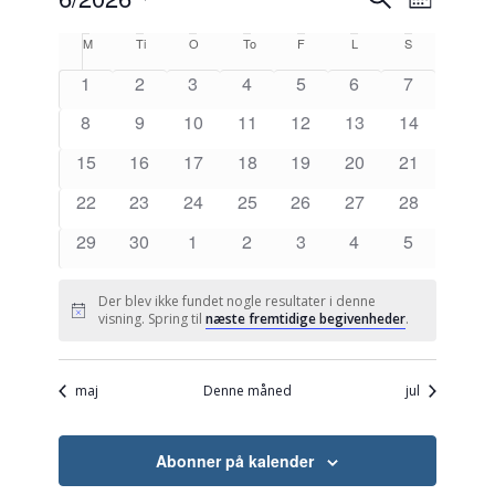
Måned
Visnin
Søgning
efter
Vælg
Naviga
Kalender
begivenheder
M
mandag
Ti
tirsdag
O
onsdag
To
torsdag
F
fredag
L
lørdag
S
søndag
dato.
og
af
1
2
3
4
5
6
7
visninger
Begivenheder
Navigati
8
9
10
11
12
13
14
15
16
17
18
19
20
21
22
23
24
25
26
27
28
29
30
1
2
3
4
5
Der blev ikke fundet nogle resultater i denne
Notice
visning. Spring til
næste fremtidige begivenheder
.
maj
Denne måned
jul
Abonner på kalender