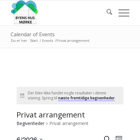
Calendar of Events
Du er her:
Start
/
Events
/
Privat arrangement
Der blev ikke fundet nogle resultater i denne
Notice
visning. Spring til
næste fremtidige begivenheder
.
Privat arrangement
Begivenheder
Privat arrangement
Begiven
Begive
6/2026
Søg