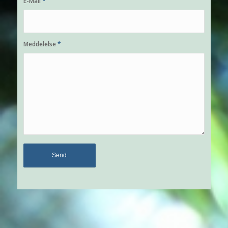
E-Mail
*
Meddelelse
*