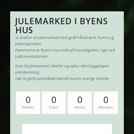
JULEMARKED I BYENS
HUS
Vi skaber et julemarked med godt håndværk, kunst og
juleinspiration.
Rammerne er Byens hus midt på Hovedgaden, lige ved
Letbanestationen.
Kom til Julemarked i Mørke og oplev den hyggeligste
julestemning.
Gør et godt juleindkøb blandt husets mange stande.
0
0
0
0
Weeks
Days
Hours
Minutes